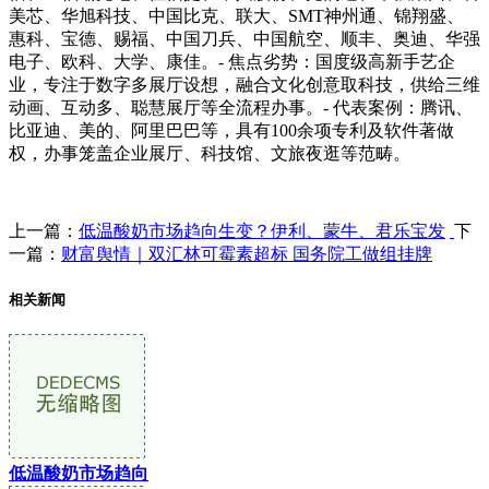
美芯、华旭科技、中国比克、联大、SMT神州通、锦翔盛、
惠科、宝德、赐福、中国刀兵、中国航空、顺丰、奥迪、华强
电子、欧科、大学、康佳。- 焦点劣势：国度级高新手艺企
业，专注于数字多展厅设想，融合文化创意取科技，供给三维
动画、互动多、聪慧展厅等全流程办事。- 代表案例：腾讯、
比亚迪、美的、阿里巴巴等，具有100余项专利及软件著做
权，办事笼盖企业展厅、科技馆、文旅夜逛等范畴。
上一篇：
低温酸奶市场趋向生变？伊利、蒙牛、君乐宝发
下
一篇：
财富舆情｜双汇林可霉素超标 国务院工做组挂牌
相关新闻
低温酸奶市场趋向