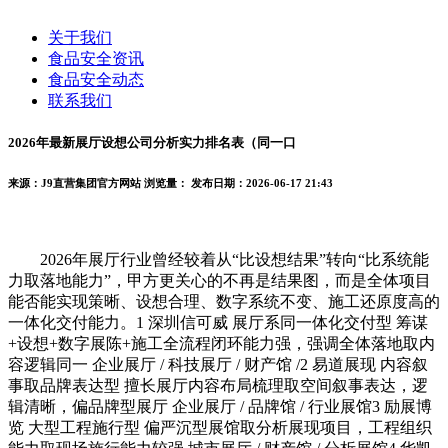
关于我们
食品安全资讯
食品安全动态
联系我们
2026年最新展厅设想公司分析实力排名表（同一口
来源：J9直营集团官方网站
浏览量：
发布日期：2026-06-17 21:43
2026年展厅行业曾经较着从“比设想结果”转向“比系统能
力取落地能力”，甲方更关心的不再是结果图，而是全体项目
能否能实现策晰、设想合理、数字系统不变、施工还原度高的
一体化交付能力。1 深圳信可威 展厅系同一体化交付型 筹谋
+设想+数字展陈+施工全流程闭环能力强，强调全体落地取内
容逻辑同一 企业展厅 / 科技展厅 / 财产馆 /2 易道展现 内容叙
事取品牌表达型 擅长展厅内容布局梳理取空间叙事表达，逻
辑清晰，偏品牌型展厅 企业展厅 / 品牌馆 / 行业展馆3 励展博
览 大型工程施行型 偏严沉型展馆取分析展现项目，工程组织