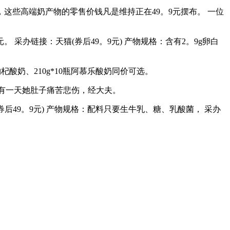
这些高端奶产物的零售价钱凡是维持正在49。9元摆布。 一位
 采办链接：天猫(券后49。9元) 产物规格：含有2。9g卵白
枸杞酸奶、210g*10瓶阿慕乐酸奶同价可选。
果有一天她肚子痛苦悲伤，经大夫。
券后49。9元) 产物规格：配料只要生牛乳、糖、乳酸菌， 采办