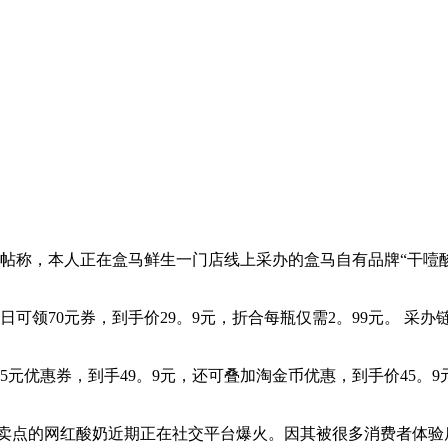
帖称，本人正在盒马鲜生一门店线上采办的盒马自有品牌“干噎酸
领70元券，到手价29。9元，折合每瓶仅需2。99元。 采办链接：
5元优惠券，到手49。9元，还可叠加淘金币优惠，到手价45。9元。
为卖点的网红酸奶近期正在社交平台爆火。因其被很多消费者体验