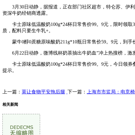
3月30日动静，据报道，正在部门社区超市，特仑苏、伊利金
资深牛奶经销商透露。
卡士原味低温酸奶100g*24杯日常售价99。9元，限时领取3
质，配料只要生牛乳+。
蒙牛0醇0蔗糖原味酸奶211g*10瓶日常售价59。9元，到手价2
6月22日动静，微博线杯奶茶抽出牛奶血”冲上热搜榜，激发
卡士原味低温酸奶100g*24杯日常售价99。9元，今日领券叠
提示。
上一篇：
莫让食物平安拖后腿
下一篇：
上海市市监局：电竞椅
相关新闻