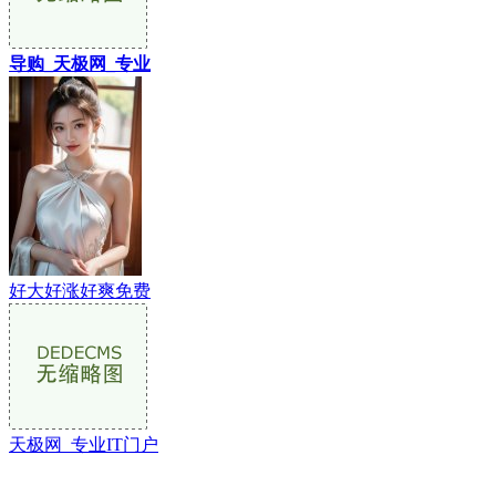
导购_天极网_专业
好大好涨好爽免费
天极网_专业IT门户