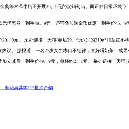
典等常温牛奶正开展39。9元的促销勾当。而正在日常环境下，
5元优惠券，到手49。9元，还可叠加淘金币优惠，到手价45。9元。
9。9元， 采办链接：天猫(券后29。9元) 别的210g*10瓶红枣
热议。 据报道，一名27岁女生糊口不纪律，喜好喝奶茶，成
加立减后，到手价49。9元，每杯约2。1元。 采办链接：天猫(
、电动桌具等115批次产物