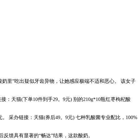
奶里”吃出疑似牙齿异物，让她感应极端不适和恶心。 该女子
天猫(下单10件到手29。9元) 别的210g*10瓶红枣枸杞酸
 采办链接：天猫(券后49。9元) 七种乳酸菌专业配比，100%
后反馈具有显著的“畅达”结果，这款酸奶。