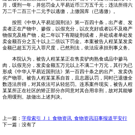
月，缓刑一年，并惩罚金人平易近币三万五千元；违法所得六
万二千二百三十二元予以逃缴，上缴国库（已逃缴）。
按照《中华人平易近国刑法》第一百四十条，出产者、发
卖者正在产物中、掺假，以假充分，以次充好或者以不及格产
物假充及格产物，处二年以下有期徒刑或者，并处或者单处发
卖金额百分之五十以上二倍以下罚金。本案被告人程某某发卖
金额已超五万元入罪尺度，已然刑法，依法应承担刑事义务。
本院认为，被告人程某某正在售卖驴肉熟食成品中掺马
肉，以假充分，发卖金额五万元以上不满二十万元，其行为已
形成《中华人平易近国刑法》第一百四十条之的出产、发卖伪
劣产物罪。被告人程某某系自首，且志愿认罚，同时已退缴全
数违法所得，对其依法可从轻惩罚。连系案件现实，被告人程
某某所正在社区的矫正部分亦同意对其合用非刑，故对其能够
合用缓刑。故做出上述判决。
上一篇：
字母索引_J_1_食物资讯_食物资讯旧事报道平安行
下一篇：没有了