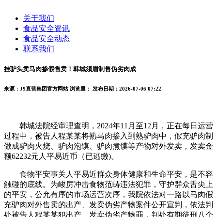
关于我们
食品安全资讯
食品安全动态
联系我们
挂驴头卖马肉掺假售卖！韩城须眉制售伪劣肉成
来源：J9直营集团官方网站
浏览量：
发布日期：2026-07-06 07:22
韩城法院经审理查明，2024年11月至12月，正在每日运营
过程中，被告人程某某将熟马肉掺入到熟驴肉中，假充驴肉制
做成驴肉火烧、驴肉泡馍、驴肉煮馍等产物对外发卖，发卖金
额62232元人平易近币（已逃缴)。
食物平安事关人平易近群众身体健康和生命平安，是不容
触碰的底线。为峻厉冲击食物范畴违法犯罪，守护群众舌尖上
的平安，公允有序的市场运营次序，我院依法对一路以马肉假
充驴肉对外售卖的出产、发卖伪劣产物案件公开宣判，依法判
处被告人程某某犯出产、发卖伪劣产物罪，判处有期徒刑八个