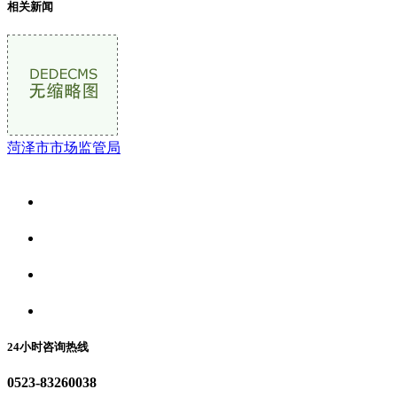
相关新闻
菏泽市市场监管局
关于我们
食品安全资讯
食品安全动态
联系我们
24小时咨询热线
0523-83260038