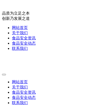
品质为立足之本
创新乃发展之道
网站首页
关于我们
食品安全资讯
食品安全动态
联系我们
网站首页
关于我们
食品安全资讯
食品安全动态
联系我们