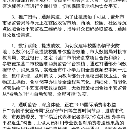
清洗消毒流程能否规范、食物留样能否合适尺度、场合卫生能
否达标等方面进行全面排查，切实保障养老机构饮食平安。
3。推广扫码，通顺渠道。为了让搜集触手可及，盖州市
市场监管局等单元正在辖区农贸市场、商场、校园、社区等沉
点区域食物平安监视二维码等，指导群众扫码参取监视，通顺
群众反馈渠道。
1。数字赋能，提拔质效。为切实建牢校园食物平安防
地，以数字化手段提拔校园餐饮监管效能，市大数据局对接市
教育局、农业银行，签定《营口市阳光食堂项目合做和谈》，
参取鞭策营口市校园餐聪慧监管平台扶植，通过打通部分间数
据壁垒、消息孤岛，实现全市中小学后厨全量视频资本同一汇
聚、集中办理、及时调取，为教育部分开展校园餐饮卫生、食
物加工操做、食材储存办理等全流程常态化、精细化、智能化
监管供给了手艺支持取数据保障，无效鞭策校园食物平安监管
从“被动放哨”向自动预警、全程可控”改变。
2。通明监管，深度体验。正在“3·15国际消费者权益
日”“食物平安宣传周”及保守节日等主要时间节点，邀请市代
表、市政协委员、市平易近代表和记者参取“你点我检 办事惠
平易近生”勾当，工做人员利用专业设备对消费者送检果蔬的
农药残留目标进行现场快速检测，全程公开通明，及时领会检