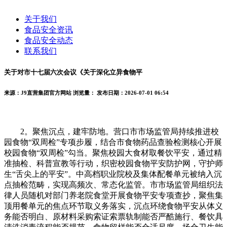
关于我们
食品安全资讯
食品安全动态
联系我们
关于对市十七届六次会议《关于深化立异食物平
来源：J9直营集团官方网站
浏览量：
发布日期：2026-07-01 06:54
2。聚焦沉点，建牢防地。营口市市场监管局持续推进校
园食物“双周检”专项步履，结合市食物药品查验检测核心开展
校园食物“双周检”勾当。聚焦校园大食材取餐饮平安，通过精
准抽检、科普宣教等行动，织密校园食物平安防护网，守护师
生“舌尖上的平安”。中高档职业院校及集体配餐单元被纳入沉
点抽检范畴，实现高频次、常态化监管。市市场监管局组织法
律人员随机对部门养老院食堂开展食物平安专项查抄，聚焦集
顶用餐单元的焦点环节取义务落实，沉点环绕食物平安从体义
务能否明白、原材料采购索证索票轨制能否严酷施行、餐饮具