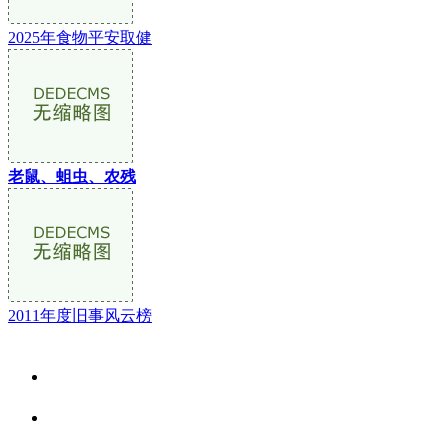
2025年食物平安取健
老鼠、蛆虫、农残
2011年度旧事风云榜
关于我们
食品安全资讯