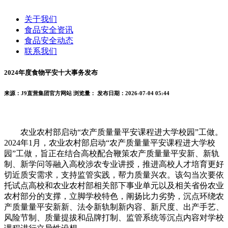
关于我们
食品安全资讯
食品安全动态
联系我们
2024年度食物平安十大事务发布
来源：J9直营集团官方网站
浏览量：
发布日期：2026-07-04 05:44
农业农村部启动“农产质量量平安课程进大学校园”工做。
2024年1月，农业农村部启动“农产质量量平安课程进大学校
园”工做，旨正在结合高校配合鞭策农产质量量平安新、新轨
制、新学问等融入高校涉农专业讲授，推进高校人才培育更好
切近质安需求，支持监管实践，帮力质量兴农。该勾当次要依
托试点高校和农业农村部相关部下事业单元以及相关省份农业
农村部分的支撑，立脚学校特色，阐扬比力劣势，沉点环绕农
产质量量平安新新、法令新轨制新内容、新尺度、出产手艺、
风险节制、质量提拔和品牌打制、监管系统等沉点内容对学校