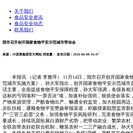
关于我们
食品安全资讯
食品安全动态
联系我们
我市召开创开国家食物平安示范城市带动会
来源：J9直营集团官方网站
浏览量：
发布日期：2026-06-08 16:47
本报讯 （记者 李雅萍） 11月14日，我市召开创开国家
范城市实施方案》。孙大军指出，创开国家食物平安示范城市
话主要，全面提拔食物平安保障程度，孙大军强调，各级各相关
达标的亏弱项和“一票否决”项，加速补短强弱，狠抓使命落实
产物泉源管理，严酷食物出产、畅通全程监管，加大校园周边
步队扶植，通顺食物平安赞扬举报渠道，积极摸索聪慧监管新
产“三管三必需”义务，加强食物平安风险研判，完美食物平
量成长，持续巩固拓展白酒财产劣势，把带动农业、繁荣农村
全联农带农好处联合机制，鞭策农村一二三产融合成长。孙大