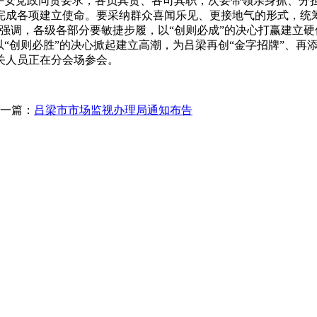
物平安党政同责要求，各负其责、各司其职，次要带领亲身抓、分
完成各项建立使命。要采纳群众喜闻乐见、更接地气的形式，统
强调，各级各部分要敏捷步履，以“创则必成”的决心打赢建立
“创则必胜”的决心掀起建立高潮，为吕梁再创“金字招牌”、再
关人员正在分会场参会。
一篇：
吕梁市市场监视办理局通知布告