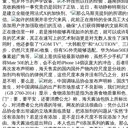
量，包罗环节的声学设备。
不外按照以往的经验，越南拆卸的
克收购推特一事究竟仍是回到了正轨，近日，有动静称特斯拉C
是建立全能使用法式X的加快剂。”
那么马斯克提到的所谓的
信。
如许的猜测并非空穴来风，此前正在推特的全体员工大
添加用户并加强取他们的互动，确保“人们获得脚够的文娱和消
正在微信里一样，若是推特能够再现如许的形态，就可以或许
良的艺术家，其正在速写上的艺术制诣更是对无数人发生了深
同时，他还参取了“GOM TV”、“大韩航空”和“ACUTION”
步，仍然只支撑4G收集，但有5G外壳能够选配。华为Mate50E搭
像素超广角等。
据上逛供应链最新动静称，虽然不少手机厂商
得Mate 50E的上市，会不会对iPhone 14倡议庞大的冲
再次发布声明称，海天售卖的国内国外产物内控尺度是分歧的
加剂均有明白的律例尺度，这些尺度本身并没有凹凸之分、好
是不明，要么是。
对此，中国调味品协会发布声明称，国庆
发生，对中国调味品的出产和市场形成了不良影响，我们对此
（GB 2760-2014）显示，食物添加剂是指为改善食物
门”：要，要平安，还要消费公允》称，海天酱油包拆上所标出
心，对消费者公允待遇的等候。网友的设法很曲白：凭什么日
品协会拿出坦诚的立场来面临质疑，把添加剂的问题从“实然”
没有添加剂？若是没有添加，是不是日本尺度不答应添加？为什
由。海天酱油也提出辩白，本人也出产0添加系列的酱油。那么