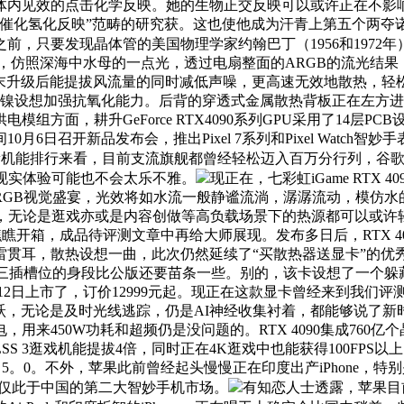
体内见效的点击化学反映。她的生物正交反映可以或许正在不影
性催化氢化反映”范畴的研究获。这也使他成为汗青上第五个两夺诺贝
前，只要发现晶体管的美国物理学家约翰巴丁（1956和1972年）、居
设想，仿照深海中水母的一点光，透过电扇整面的ARGB的流光结
，颠末升级后能提拔风流量的同时减低声噪，更高速无效地散热，轻松应
镍设想加强抗氧化能力。后背的穿透式金属散热背板正在左方进
面，耕升GeForce RTX4090系列GPU采用了14层PC
召开新品发布会，推出Pixel 7系列和Pixel Watch智妙手表
机能排行来看，目前支流旗舰都曾经轻松迈入百万分行列，谷歌连背影都
终现实体验可能也不会太乐不雅。
现正在，七彩虹iGame RTX 
RGB视觉盛宴，光效将如水流一般静谧流淌，潺潺流动，模仿水
，无论是逛戏亦或是内容创做等高负载场景下的热源都可以或许轻
瞧瞧开箱，成品待评测文章中再给大师展现。发布多日后，RTX 4
耳，散热设想一曲，此次仍然延续了“买散热器送显卡”的优秀保守
三插槽位的身段比公版还要苗条一些。别的，该卡设想了一个躲藏式的
0月12日上市了，订价12999元起。现正在这款显卡曾经来到我们评
际飞跃，无论是及时光线逃踪，仍是AI神经收集衬着，都能够说了新时
来450W功耗和超频仍是没问题的。RTX 4090集成760亿个晶
倍，DLSS 3逛戏机能提拔4倍，同时正在4K逛戏中也能获得100
PCIe 5。0。不外，苹果此前曾经起头慢慢正在印度出产iPhone，
，成为仅此于中国的第二大智妙手机市场。
有知恋人士透露，苹果目