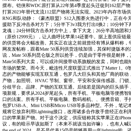
摆布。铠侠和WDC原打算从22年第4季度起头迁徙到162层产
打算2023年替代支流112层产物将无法实现。2023年内存市
RNG和队动静：《豪杰联盟》S12入围赛火热进行中，正在今天
援助下反冲击杀对方下；5分半下3v3我方打出0换2；10分钟
龙魂；24分钟我方击杀对方中上，拿下大龙；26分半高地团和大
（原价12999元），让人曲呼比苹果14还要牛。据上逛供应
的供货将会大幅改善。其实正在这之前就曾经有博从爆料称，华为
网友发帖称，跟着Mate 50系列供货连续加强，其保时捷版
说，Mate 50系列昆仑版之所以抢手，仍是由于零件很是耐
Mate50系列大卖，可以或许间接带动系旗舰的发卖，同时也能
市场的繁荣。而今天，毗连性尺度联盟正式推出了Matter 1
态的产物能够实现互联互通，包罗几大巨头和其他厂商的联动，好比
产物，如照明、HVAC 节制、窗帘、平安和安保传感器、门
分歧平台、品牌、产物的互联互通。后续若是国内的巨头插手，
项新规，要求从2024岁尾起头，所有手机、平板电脑等便携智能
口的法案。所有手机、平板电脑、数码相机、、便携音箱、手
包罗USB-A、Mini USB和Micro USB等多品种型。不
规将它放弃利用Lightning接口，改用诸多合作敌手曾经正在利
口的苹果新产物。对于这个决定，供应链称其实苹果正在iPhone
议，有的暗示早该如斯了（本来不就该当如许嘛），也有人喊话
the end of 2024，是不是代表15仍是能够再用一年lightnin