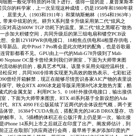
响细胞一般化学特质的环境下进行。值得一提的是，夏普莱斯本
尔的科学家，上一次呈现这种成绩，仍是1958年和1980年获
里夫人（1903和1911年）和莱纳斯鲍林（1954和1963年）
果，带来中炫彩的光。耕升X系列显卡升级采用第二代“炫风之
对高达600W TGP 功耗下的温度。第二代“炫之黑曜石”散热
一步加大积镂空间，共同升级后的第三组电扇和镂空PCB设
B设想、全新12VHPWR供电接口、18相焦点供电和4相显存供电，
等新品。此中Pixel 7 Pro将会是此次绝对的配角，也是谷歌最
看不见。GPU由上一代的Mali-G78升级到了Mali-
4090 Neptune OC显卡曾经来到我们评测室，下面为大师带来图
的流动标的目的，极具艺术气味。该显卡采用尖端控温科技，
松应对，共同360冷排将实现更为高效的散热表示。七彩虹还
090曾经开箱解禁，现正在能够尽情赏识各家AIC产物的表里设
。映众RTX 4090冰龙超等版采用第8代冰龙散热方案，酷
金属支架，利用PCIe 5。0 16针外接供电接口，输出接供
测室，下面为大师带来图赏。RTX 40系列基于全新设想的Ada
代。RTX 4090 FE公版延续了近两代的全体设想气概，两个更
体管、16384个CUDA焦点，搭配美光的24GB DR6X显存。功
FPS以上的帧率。3。5插槽的体积正在公版汗青上仍是第一次。输出接
特别是iPhone 14系列上市之后就正在印度了出产。阐发师估计，到
前正正在取部门供应商进行会商，最早将于来岁添加印度的产