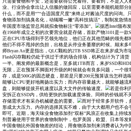
只需要食物和平安，还需要获得公允看待。要看到，不是人人都
业、行业协会拿出让人信服的做回应，以至需要本能机能部分的
什么，而不是用“”“合适国度尺度”来终止对酱油尺度的问询
食物添加剂搞臭名化，动辄嘴一撇“高科技搞活”，制制发急情感
年国度市场监管总局就拟食物标注“零添加”。
据悉Intel
在1968年成立之初的次要营业就是存储，首款产物3101是一款S
正在CPU市场得到手艺领先地位，他们正在其他范畴的领先都将变
他们不得不甩掉的负担，出格是从停业务萎靡的时候。颠末多年的普及
师Bryan Ao更是指出，QLC颗粒的2TB SSD将正在来岁
Flash闪存颗粒仍处于供过于求的场合排场，机构估计为了清货，岁
一半。阐发师的最新概念是，至多就1TB而言，来岁SSD和H
无限，正在预算不脚面对升级的时候就会有良多问题，一个很
存，或是500G的固态硬盘，那若是只要200元预算该当怎
能够让CPU更好地阐扬出实力；而内存容量越大，就能够越
盘，则能够提拔开机速度以及大文件的传输速度。
若是你利
安拆正在SSD内，供给更快的加载速度体验。同样的价钱就不
存储需求才有采办机械硬盘的需要。
而对于经常多开软件，
形成太大压力。内存的选择其实不难，由于大大都用户也不会
即可。近期，海天味业食物添加剂“双标”风浪正在收集上持续
剂普遍使用于世界的食物制制中，包罗美国，欧盟、日本等发
中国食物比外国食物差的结论，用食物添加剂来消费者认为中