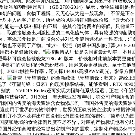
形成严沉影响。此次事务的发生，对中国调味品的出产和市场形成
物添加剂利用尺度》（GB 2760-2014）显示，食物添加剂
加剂的问题，食物工程博士云无心认为是一般现象。“不管是正
针对本人的客户群体，所构成的风味特征和响应价钱。”云无心
加剂能进一步填补原料的不脚，使其合适消费者的等候。只需量不
钾，取酸接触会出刺激性强的二氧化硫气体，具有较强的抑菌防腐
为，零添加食物是厂商投合公共对饮食健康逃求的一种表现，消
不等同于产物。”此外，按照《健康中国步履打算(2019-203
食用都不是健康饮食。”
按照博从厂长是关同窗最新动静，本月底华为
爆料可能会搭载骁龙778G 4G版本，价钱相对此前版本要更廉
上半部门和下半部门的材质和配色都纷歧样，用起来会更显活跃。至于其他硬
、300Hz触控采样率，还支撑1440Hz高频PWM调光。影像方面采
然。
暴雪《守望前锋》的全新续做《守望前锋：归来》曾经正
现了《守望前锋：归来》的现实帧率结果。能够看到，RTX 4090显卡
。别的，NVIDIA Reflex还可实现大幅降低系统延迟，正在
斯科技食物”。9月30日，海天味业发布声明，称公司产物所含
料称国内售卖的海天酱油含食物添加剂，而国外售卖的海天酱油零
普遍使用于世界的食物制制中，世界的正轨食物企业城市根据律
加剂并不克不及得出中国食物比外国食物差的结论。“简单认为
个国度和地域的食物律例尺度不尽不异，对应的产物标识也有分
是国外经销商城市经常提出定制产物的需求，定制化产物必然带