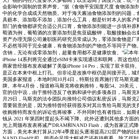
天产物的内控尺度要求大多都高于以至远高于国度尺度，统一
会影响中国制的世界声誉。”据《食物平安国度尺度 食物添加剂利
中的化学合成或天然物质。对于海天酱油食物添加剂的问题，
具赔本。添加取不添加，添加什么工具，都是针对本人的客户
部门的食物都讲究合适公共口胃，食物添加剂能进一步填补原
萄酒为例，葡萄酒的次要添加剂是焦亚硫酸钾，取酸接触会出
资产办理无限公司兼职医药研究员常成认为，零添加食物是厂
不必然等同于完全健康，有食物添加剂的产物也不等同于产物。”此外
含钠，无论有或零添加剂，超量食用都不是健康饮食。”
本年
iPhone 14系列将完全通过eSIM卡来实现通话和联网，而这
商家曾经颁布发表破解了美版iPhone 14 Pro，实现了双卡
是正在本来中框上打孔。但非论是改换中框仍是间接开孔，城市
美国多家报道，本地时间10月4日，特斯拉首席施行官马斯克建
牌。本年4月份，报道称马斯克将收购推特，每股54。20美元
官的信中说，由于推特违反了收购和谈中的多项条目，马斯克将
月29日，马斯克的法令团队向推特公司倡议私密反诉，马斯克
需要留意的是，因为推特曾经获得股东对其出售给马斯克的支
收购推特而发生的诉讼也将竣事，不外同时也有者指出，如斯
钱从 2021 年第四时度起头不竭下降。此外还遭到其他多
光上周颁布发表将减产DRAM和NAND Flash，成为首家正式降
方面，美光本来打算从22年4季度起头逐渐提高232层产物的
NAND Flash比拟，能否会呈现大幅减产还有待察看。除了提