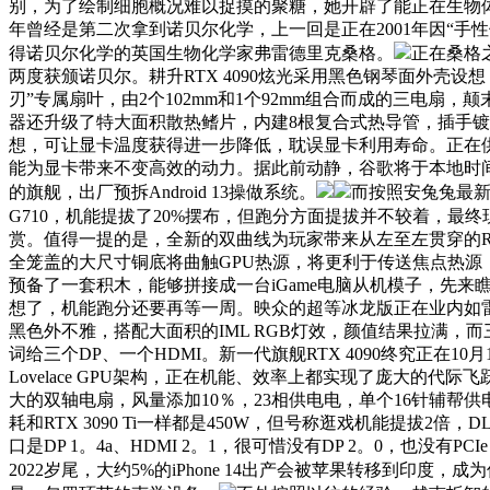
别，为了绘制细胞概况难以捉摸的聚糖，她开辟了能正在生物
年曾经是第二次拿到诺贝尔化学，上一回是正在2001年因“手
得诺贝尔化学的英国生物化学家弗雷德里克桑格。
正在桑格之
两度获颁诺贝尔。耕升RTX 4090炫光采用黑色钢琴面外壳
刃”专属扇叶，由2个102mm和1个92mm组合而成的三电扇
器还升级了特大面积散热鳍片，内建8根复合式热导管，插手镀
想，可让显卡温度获得进一步降低，耽误显卡利用寿命。正在供电模组方
能为显卡带来不变高效的动力。据此前动静，谷歌将于本地时间10月6日
的旗舰，出厂预拆Android 13操做系统。
而按照安兔兔最新
G710，机能提拔了20%摆布，但跑分方面提拔并不较着，最
赏。值得一提的是，全新的双曲线为玩家带来从左至左贯穿的
全笼盖的大尺寸铜底将曲触GPU热源，将更利于传送焦点热源
预备了一套积木，能够拼接成一台iGame电脑从机模子，先来
想了，机能跑分还要再等一周。映众的超等冰龙版正在业内如雷贯
黑色外不雅，搭配大面积的IML RGB灯效，颜值结果拉满，而
词给三个DP、一个HDMI。新一代旗舰RTX 4090终究正在1
Lovelace GPU架构，正在机能、效率上都实现了庞大的代
大的双轴电扇，风量添加10％，23相供电电，单个16针辅帮供电，用
耗和RTX 3090 Ti一样都是450W，但号称逛戏机能提拔2
口是DP 1。4a、HDMI 2。1，很可惜没有DP 2。0，也没有
2022岁尾，大约5%的iPhone 14出产会被苹果转移到印度