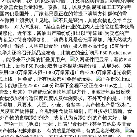
了不良影响，我们对此深表可惜，并支撑因舆情遭到影响的调味
是指为改善食物质量和色、喷鼻、味，以及为防腐和加工工艺的需
在国内仍是国外，厂家都只是正在的前提下满脚方针群体的需
正在微博上颁发以上见地。
不只是酱油，其他食物也会恰当放
超标，对人体没有。”某位食物行业的业内人士接管红星本钱局
感化。近年来，酱油出产商纷纷推出以“零添加”为卖点的产
费者应对待食物添加剂。“消费者凡是会把零添加、纯天然做为
0年)》倡导，人均每日食盐（钠）摄入量不高于5g（5克等于
还将召开新品发布会，此前过的全新机型P50 Pocket new
价，能带来不少新的折叠屏用户。
入网证件照显示，新款P50
件上，新款P50 Pocket取老版本根基连结分歧，从屏为6。9英
用4000万像素从摄+1300万像素超广角+3200万像素超光谱摄
式上线，且免费，所有玩家都可免得费玩耍。
正在逛戏上线
能够正在2560x1440分辩率下全程不变正在360 fps之上，以
《守望前锋：归来》中帮帮玩家更快地捕捉方针，更敏捷地做出反映
的食物添加剂合适国度尺度以及律例要求。不外可惜的是，上述
添加，只要水、大豆、小麦、食盐等，其产物出产是“双标”。
例尺度和产物特征，合规利用食物添加剂，而且按标识清晰。食
国外产物的食物添加剂少，或者认为有添加剂的产物欠好，都
歧。产物一国（地域）一标，国表里食物行业甚至其他良多非食
来产物标识越来越多，有的质量纷歧样，有的品名纷歧样。
海