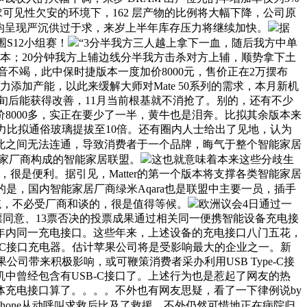
求可见性欠安的环境下，162 层产物的比例将大幅下降，公司原
各季度均呈现严沉供过于求，来岁上半年库存压力将继续加快。
据
S12小组赛！
“3分半我方三人越上拿下一血，随后我方中单
锋资本；20分钟我方上辅边线分半我方击杀对方上辅，顺势拿下土
音不竭，此中保时捷版本一度加价8000元，售价正在2万摆布
添加产能，以此来缓解大师对Mate 50系列的需求，本月新机
中旬后能获得改善，11月当前根基就不消抢了。别的，还有不少
价8000多，实正在要少了一半，黄牛也是泪奔。比拟其余版本来
能力比拟通俗玻璃提拔至10倍。还有圈内人士给出了见地，认为
此之间无法连通，导致消费者于一个品牌，晦气于整个智能家居
0多家厂商构成的智能家居联盟。
这也就意味着本来这些分歧生
，很是便利。据引见，Matter的第一个版本将支撑各类智能家居
的是，国内智能家居厂商绿米Aqara也是联盟中主要一员，插手
统，不必受厂商和谈的，很是值得等候。
欧洲议会4日通过一
02票同意、13票否决的投票成果通过相关同一便携智能设备充电接
年内同一充电接口。这些年来，上述设备的充电接口八门五花，
 Type-C接口充电器。估计苹果公司将是受影响最大的企业之一。新
果公司带来积极影响，或可鞭策消费者采办利用USB Type-C接
测试机中曾经包含有USB-C接口了。上述行为也是惹起了网友的热
体充电接口算了。。。。不外也有网友思疑，看了一下律例说by
Phone从动呼叫求救后比及了救援，不外仍然可惜地正在病院归