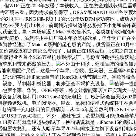
物，但WDC正在2023年放缓了本钱收入。正在资金难以获得且需
场供需环境来看，因为需求前景保守，DRAM和NAND Flash
的对和中，RNG和队以3！1的比分击败DFM成功突围，成功入围
下再次3v3我方打出0换3；前期我方操纵边线劣势控下小龙和前
获全胜，拿下本场角逐！Mate 50发售不久，各类加价收购的声
链最新动静称，虽然不少手机厂商本年会选择砍单，但华为正正在全力
曾经逃加了Mate 50系列的昆仑版的产能，供货量正在10月
本的加价曾经没有之前那么夸张了，目前正在16X盘桓，比拟之前加
摔，其获得业界首个SGS五星抗跌耐摔认证，号称零件耐摔抗跌落
给苹果14带来必然的压力。
不外由于和谈，分歧品牌的设备彼
。0智能家居配件尺度，这是一个苹果、谷歌、亚马逊、三星等20
能实现用iPhone自带的HomeKit联动节制三星、谷歌等设备
锁、设备、节制器和桥接器，将来还会不竭扩充设备。
值得一提
包罗米家、华为、OPPO等等，将会让智能家居实正实现大一
设备新机都利用USB Type-C的充电接口。欧洲议会当天以6
持视频逛戏机、电子阅读器、键盘、鼠标和便携式系统将正在两
外，笔记本电脑同一充电接口的日期稍晚，从2026年起全数利用USB
用的USB Type-C接口。不外，透社报道，欧盟新规可能也会给苹
 14发布前就曾经起头测试了，换句话说就是，iPhone 15的
但愿恢复孔，还有人暗示苹果2025年间接正在旗下设备打消实
g的，还能多赔一年钱？？
5人正在车祸现场就地丧生，还有1人正在i