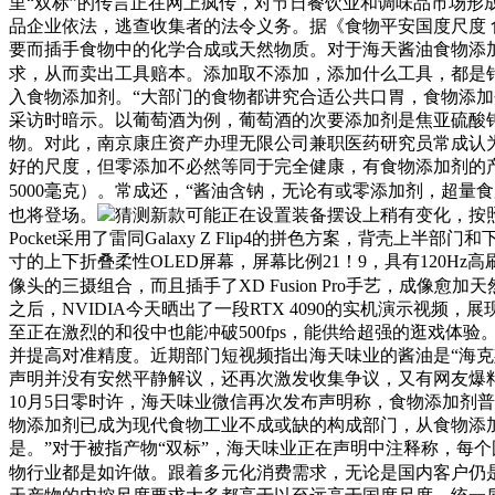
里“双标”的传言正在网上疯传，对节日餐饮业和调味品市场
品企业依法，逃查收集者的法令义务。据《食物平安国度尺度 食
要而插手食物中的化学合成或天然物质。对于海天酱油食物添
求，从而卖出工具赔本。添加取不添加，添加什么工具，都是
入食物添加剂。“大部门的食物都讲究合适公共口胃，食物添
采访时暗示。以葡萄酒为例，葡萄酒的次要添加剂是焦亚硫酸
物。对此，南京康庄资产办理无限公司兼职医药研究员常成认
好的尺度，但零添加不必然等同于完全健康，有食物添加剂的产物也
5000毫克）。常成还，“酱油含钠，无论有或零添加剂，超量
也将登场。
猜测新款可能正在设置装备摆设上稍有变化，按照
Pocket采用了雷同Galaxy Z Flip4的拼色方案，背壳
寸的上下折叠柔性OLED屏幕，屏幕比例21！9，具有120Hz高刷
像头的三摄组合，而且插手了XD Fusion Pro手艺，成像愈加天
之后，NVIDIA今天晒出了一段RTX 4090的实机演示视频，展
至正在激烈的和役中也能冲破500fps，能供给超强的逛戏体验
并提高对准精度。近期部门短视频指出海天味业的酱油是“海克
声明并没有安然平静解议，还再次激发收集争议，又有网友爆
10月5日零时许，海天味业微信再次发布声明称，食物添加剂
物添加剂已成为现代食物工业不成或缺的构成部门，从食物添
是。”对于被指产物“双标”，海天味业正在声明中注释称，每
物行业都是如许做。跟着多元化消费需求，无论是国内客户仍