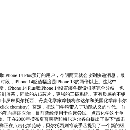
hone 14 Plus预订的用户，今明两天就会收到快递消息，最
iPhone 14贬值幅度是iPhone 13的两倍以上。这此中
one 14 Plus取iPhone 14设置装备摆设根基完全分歧，也
0Hz高刷屏幕，同款的A15芯片，更强的三摄系统，更有质感的不锈
学家卡罗琳贝尔托西、丹麦化学家摩顿梅尔达尔和美国化学家卡尔
ck chemistry）奠定，把这门学科带入了功能从义的时代。而
用于更精准的靶向癌症医治，目前曾经使用于临床尝试。点击化学这个单
正在2000年摆布夏普莱斯和梅尔达尔各自提出了眼下“点击
样正在点击化学范畴，贝尔托西则将该手艺提到了一个新的级