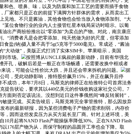
国品牌企业的矛盾对立，不只冲击了中国老苍生的消费决心，更
食物质量和色、喷鼻、味，以及为防腐和加工工艺的需要而插手食物
外，厂家都只是正在的前提下满脚方针群体的需求，从而卖出工
上见地。不只是酱油，其他食物也会恰当放入食物添加剂。“大
。”某位食物行业的业内人士接管红星本钱局采访时暗示。以葡
油出产商纷纷推出以“零添加”为卖点的产物。对此，南京康庄
剂。“消费者凡是会把零添加、纯天然做为好的尺度，但零添加
盐(钠)摄入量不高于5g(5克等于5000毫克)。常成还，“酱油
起眼的“大动做”，美版正式打消了实体SIM卡。苹果暗示，美国
将得到市场。
按照博从UNCLE疯叔的最新动静，目前有华强北
没有预留卡槽开孔，破解后若是一般正在市场畅通，还需要改换中框或者
ne来说，可能会让性价比大跌，并且还会带来拆机的问题。
据
特公司，受此动静影响，推特股价飙升15%，并正在飙升后停
程并不成功，本年7月8日，马斯克的律师正在给推特公司首席法务
克提告状讼，要求其以440亿美元的价钱收购这家社交公司。7
特方面则否定该说法。没想到近日这件事俄然间“峰反转展转”，
内敏捷完成。买卖告竣后，马斯克将完全掌管推特，那么因放弃
orce发布的最新研报，因为某些消费电子产物的需求削弱，内存价
软等等，因而这些发卖压力从买方延长至厂商。针对上述环境，美
将NAND Flash产能操纵率降低30%。正在NAND Flash
程仍以176层产物为从，而保守制程的晶圆开工率也会下降。取
本钱收入的大幅下调，来岁 DRAM 出产位元的年增加率仅为5%