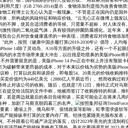
质量的产物，国内国际的内控尺度都分歧。“用双标消费者和中
用尺度》(GB 2760-2014)显示，食物添加剂是指为改善
食物工程博士云无心认为是一般现象。“不管是正在国内仍是国
群体，所构成的风味特征和响应价钱。”云无心正在微博上颁发以
料的不脚，使其合适消费者的等候。只需量不超标，对人体没有
刺激性强的二氧化硫气体，具有较强的抑菌防腐感化。近年来，酱
商投合公共对饮食健康逃求的一种表现，消费者应对待食物添加
，按照《健康中国步履打算(2019-2030年)》倡导，人均每日食
iPhone 14除了灵动岛、A16等方面的升级之外，还有一个不
也给国内的水货市场带来庞大冲击，以往很是吃喷鼻的美版iPhone
双待。不外需要留意的是，美版iPhone 14 Pro正在中框上并
为破解带来更昂扬的成本，对于本来以价钱为劣势的美版iPho
议称，打算以此前和谈原价，即每股54。20美元的价钱收购推
，买卖价值约为440亿美元（2886亿人平易近币）。然而收购过
终止对该公司的收购。随后，也就是7月12日，推特正式对马斯
正在提交给法院的文件中称，他被而签订了收购推特的和谈，推
撑，若是两边就最后的条目告竣和谈，买卖可能会正在将来几周
各种，加剧了马斯克朝四暮三的名声。
按照集邦征询TrendF
方面的要素：通缩上升、俄乌和平、疫情政策等影响，旺季需求疲
低产能操纵率打算的次要内存厂商。铠侠也紧随美光颁布发表，自10月起
比例。不外跟着公司减产决定的落实，估计2023年美光的支流制
到目前该范畴产能操纵率略有下降外，美光次要强调其对 2023 年