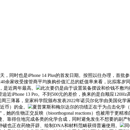
是iPhone 14 Plus的首发日期。按照以往办理，首批参取iP
l阐发40余家收受接管商平均换购价值汇总的贬值率来看，比拟客岁同时段，
6%，是近两年最高。
此次要仍是由于设置装备摆设和价钱不敷均衡，iPh
iPhone 13 Pro。不到500元的差价，换来的是自顺应12
时间周三薄暮，皇家科学院颁布发表2022年诺贝尔化学由美国化
易近币）的金。
夏普莱斯和梅尔达尔的功绩正在于为点击化学（cli
生物正交反映（bioorthogonal reactions）也被
、靠得住地完成各类的化学合成，同时避免发生不想要的副产物。
科学冲破也正在药物开辟、绘制DNA和材料范畴获得普遍使用。
同