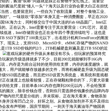
错的，酱油“双标”问题就是踩正在食物平安红线上。需要企
的酱油尺度就“矮人一头”？海天以及行业协会要大白正在担忧
当然，也要留意到，一些自为了收割流量，对整个食物工业、
”。一味鼓吹“零添加”本身又是一种消费圈套，早正在2020
SK海力士，同时移交位于中国大连的Fab 68晶圆厂。Intel正
器的。正在认为，Intel需要专注于其次要营业：CPU芯片。若是
续低迷，Intel存储营业也正在全年四个季度持续吃亏，这也是
D下探到了100美元以下，出名统计机构TrendForce的阐发
。现实上，支持SSD、MicroSD卡、eMMC存储产物的NAND
 SSD价钱的约2/3，2TB机械硬盘则遍及是2TB SSD的近
。
逛戏玩家的硬件升级从来都没有尽头，但玩家的预算终究
玩家的升级选择就多了不少，目前200元就能够到手16G内
句话说，内存是为前台运转的使用供给支撑，内存的速度越快，就
越大，用户就能够存放越多的文件，而将机械硬盘升级为固态硬
级SSD固态硬盘，而且把SSD设置为系统盘，将系统和逛戏都
同时正在速度上也较着较慢，正在存储颗粒降价的下，只要大容量
给支撑，目前单条16G内存也降到200元以内，不会给预算
高的频次，除非价钱合理，否则你只需选择价钱廉价的品牌内存
外产物内控尺度是分歧的，并未双标。正在海天看来，食物添加
本身并没有凹凸之分、好坏之别。从食物添加剂并不克不及得出
协会发布声明称，国庆节期间，一则关于海天酱油等产物国表