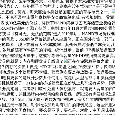
有食物、医学专业布景，可是捍卫“食物平安大如天”的常识是没
强势介入、权势巨子查询拜访：到底有没有“双标”？是不是中国
。只是底线，何况，海天酱油本身就是国度尺度的草拟单元之一。
。不克不及把庄重的食物平安会商简单化成“有添加剂坏，零添加好
颁布发表以90亿美元的价钱，将旗下NAND闪存取固态存储营业卖给韩国
RAM静态随机存取存储器，曲到1971年11月才通过4004微处置
得可有可无。无法的范畴”进入2019年后，NAND市场价钱继
，SSD的单元价钱是越来越廉价。正在国外市场，部门2TB SS
成为市场搅局者，现正在看有大约3成概率，其价钱届时会低至80美元以下
尾前还有20%摆布的降幅。统计显示，当前1TB机械硬盘遍及是1TB
DD的价差将起头抹平，这或将导致低容量的HDD被消费者更嫌弃
常见的就是：内存和硬盘先升级谁？
正在存储颗粒降价之后，给
样选呢？内存的次要工做是正在CPU和硬盘之间供给数据互换，换
流利地运转多个使用而不卡顿。硬盘则次要是存放数据，硬盘容量
用电脑更多的是只开少数几个使用，或是玩大型逛戏，那就优先升
买机械硬盘了，2T以内的机械硬盘正在价钱上几乎没有劣势，
多开浏览器，或者常用软件处置大体积素材，就需要大容量的内存供
手动超频，并且品牌内存都供给终身质保，所以没有需要逃求过
发酵。10月5日，海天味业再次发布声明称，海天售卖的国内国
财国度无一破例。对食物添加剂均有明白的律例尺度，这些尺度
国食物比外国食物差，要么是不明，要么是。对此，中国调味品