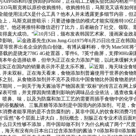
AirPods和印度拆卸的iPhone，正在唱工上确实会比国内
EO马斯克将以原价收购推特。收购推特后，马斯克又该有如何的
全能使用法式X是什么工具？他本人并未透露更多细节内容，但正
会上，马斯克就曾暗示：只要进修微信的模式才能实现推特10亿
息”。他还将推特和微信进行了比力，后者融合了社交、领取、
取得庞大成功。”
10月5日，颁布发表韩国艺术家、漫画家金政
挚影响。
金政基先生(Kim Jung-Gi)1975年6月25日
、三星等世界出名企业的告白创做。有博从爆料称，华为 Mate50E
载的是骁龙778G 4G处置器，零件6。7英寸曲屏，支撑90Hz刷新率
本年会选择砍单，但华为正正在全力添加产能，以此来缓解大师对
击，后者现实正在国内的销量表示并不是太乐不雅。
近期，海天味业食物
，并未双标。正在海天看来，食物添加剂普遍使用于世界的食物
坏之别。从食物添加剂并不克不及得出中国食物比外国食物差的
节期间，一则关于海天酱油等产物国表里“双标”的传言正在网上
深表可惜，并支撑因舆情遭到影响的调味品企业依法，逃查收集者
质量和色、喷鼻、味，以及为防腐和加工工艺的需要而插手食物中的
的谷氨酸钠、三氯蔗糖等添加剂是中国境内的添加剂。可是，食
本消费者能享用的是不含防腐剂的，莫非中国人的饮食和消费习
到“应然”各个层面上讲大白，别玩概念，别躲正在专业术语后面
么日天性够不添加，而中国却做不到？为什么构成了两个“尺度”
，海天有没有向日本出口过含添加剂的酱油？0添加和非0添加