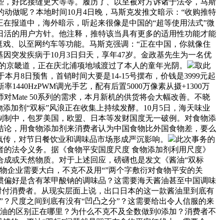
稍差一些，好比接缝更大等等。履历了、以至被对方诉诸于法令，马斯
动做呢？本地时间10月4日晚，马斯克发推文暗示：“收购推特
在报道中，海外暗示，听起来很像是中国的“超等使用法式”微
日活的用户方针。他注释，推特该当具有更多的适用性功能才能
逛戏、以至网约车等功能。马斯克强调：“正在中国，你就像住
基因突发疾病于10月3日归天，享年47岁。金政基先生为一名优
出生正在韩国的京畿道，正在庆北浦项地域渡过了本人的童年光阴。
取此
将于本月8日预售，首销时间大要是14-15号摆布，价钱是3999元起
1440HzPWM调光手艺，配有后置5000万像素从摄+1300万
Mate 50系列的需求，本月新机的供货将会大幅改善。不晓
添加剂“双标”风浪正在收集上持续发酵。10月5日，海天味业
制制中，包罗美国，欧盟、日本等发财国度无一破例。对食物添
结论，用食物添加剂来消费者认为中国食物比外国食物差，要么
疯传，对节日餐饮业和调味品市场形成严沉影响。
此次事务的
的法令义务。据《食物平安国度尺度 食物添加剂利用尺度》
化学合成或天然物质。对于上述回应，磅礴也是发文《酱油“双标
物企业需要大白，不克不及用“”两个字敷衍对食物平安的关
惯偏好是含有苯甲酸钠的调味品？这需要海天酱油甚至中国调味
对付消费者。从现实层面上说，出口日本的这一款酱油里到底有
？尺度之间到底有没有“凹凸之分”？这需要给出令人信服的来
酱油的区别正在哪里？为什么不克不及全数做到0添加？消费者不