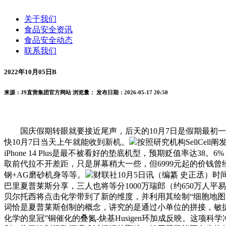
关于我们
食品安全资讯
食品安全动态
联系我们
2022年10月05日B
来源：J9直营集团官方网站
浏览量：
发布日期：2026-05-17 20:50
国庆假期转眼就要接近尾声，后天的10月7日是假期最初一天，同时也
快10月7日当天上午就能收到新机。
按照研究机构SellCel
iPhone 14 Plus是最不被看好的垫底机型，预期贬值率达38。
取前代拉不开差距，只是屏幕稍大一些，但6999元起的价钱曾经迫近
钢+AG磨砂机身等等。
财联社10月5日讯（编纂 史正丞）
巴里夏普莱斯分享，三人也将等分1000万瑞郎（约650万人平
贝尔托西将点击化学带到了新的维度，并利用其绘制“细胞地图”，她的
词恰是夏普莱斯创制的概念，讲究的是通过小单位的拼接，敏捷
化学的皇冠”铜催化的叠氮-炔基Husigen环加成反映。这项