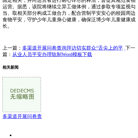
固定相关，并向运营者进行耐心详尽的释法，督促其规范食物
运营。据悉，该院将继续立异工做体例，通过参取专项监视勾
当、取相关部分构成工做合力，配合营制平安安心的校园周边
食物平安，守护少年儿童身心健康，确保泛博少年儿童健康成
长。
上一篇：
多渠道开展问卷查询拜访切实群众“舌尖上的平
下一
篇：
从业人员平安办理轨制Word模板下载
相关新闻
多渠道开展问卷查
关于我们