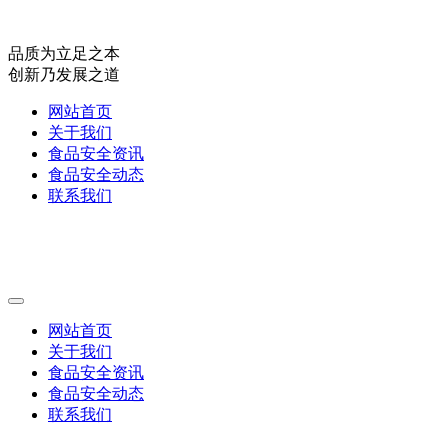
品质为立足之本
创新乃发展之道
网站首页
关于我们
食品安全资讯
食品安全动态
联系我们
网站首页
关于我们
食品安全资讯
食品安全动态
联系我们