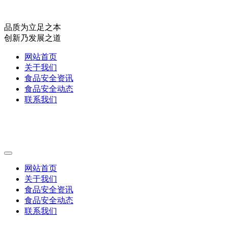
品质为立足之本
创新乃发展之道
网站首页
关于我们
食品安全资讯
食品安全动态
联系我们
网站首页
关于我们
食品安全资讯
食品安全动态
联系我们