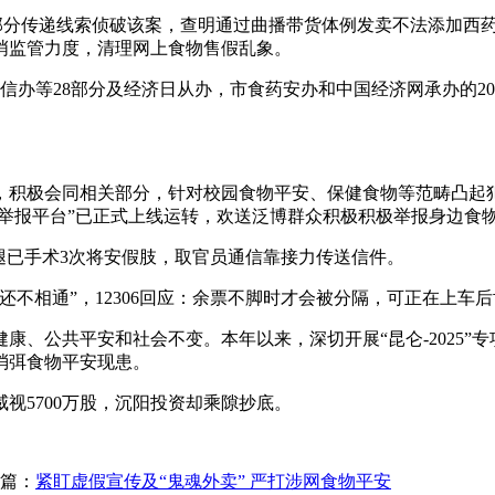
政部分传递线索侦破该案，查明通过曲播带货体例发卖不法添加西
哨监管力度，清理网上食物售假乱象。
办等28部分及经济日从办，市食药安办和中国经济网承办的20
积极会同相关部分，针对校园食物平安、保健食物等范畴凸起犯
线索举报平台”已正式上线运转，欢送泛博群众积极积极举报身边食
已手术3次将安假肢，取官员通信靠接力传送信件。
不相通”，12306回应：余票不脚时才会被分隔，可正在上车
公共平安和社会不变。本年以来，深切开展“昆仑-2025”
消弭食物平安现患。
5700万股，沉阳投资却乘隙抄底。
篇：
紧盯虚假宣传及“鬼魂外卖” 严打涉网食物平安