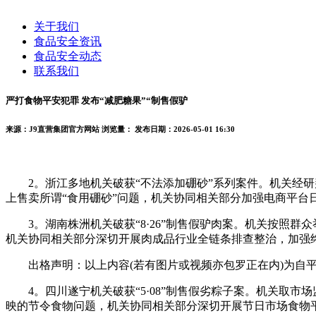
关于我们
食品安全资讯
食品安全动态
联系我们
严打食物平安犯罪 发布“减肥糖果”“制售假驴
来源：J9直营集团官方网站
浏览量：
发布日期：2026-05-01 16:30
2。浙江多地机关破获“不法添加硼砂”系列案件。机关经研
上售卖所谓“食用硼砂”问题，机关协同相关部分加强电商平台
3。湖南株洲机关破获“8·26”制售假驴肉案。机关按照群
机关协同相关部分深切开展肉成品行业全链条排查整治，加强
出格声明：以上内容(若有图片或视频亦包罗正在内)为自平
4。四川遂宁机关破获“5·08”制售假劣粽子案。机关取市
映的节令食物问题，机关协同相关部分深切开展节日市场食物