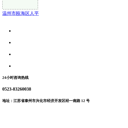
温州市瓯海区人平
关于我们
食品安全资讯
食品安全动态
联系我们
24小时咨询热线
0523-83260038
地址：江苏省泰州市兴化市经济开发区经一南路 12 号
微信二维码