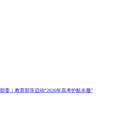
部委｜教育部等启动“2026年高考护航步履”