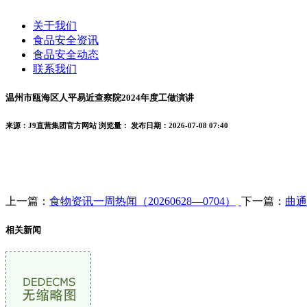
关于我们
食品安全资讯
食品安全动态
联系我们
温州市瓯海区人平易近查察院2024年度工做演讲
来源：J9直营集团官方网站
浏览量：
发布日期：2026-07-08 07:40
上一篇：
食物资讯一周热闻（20260628—0704）
下一篇：
曲通
相关新闻