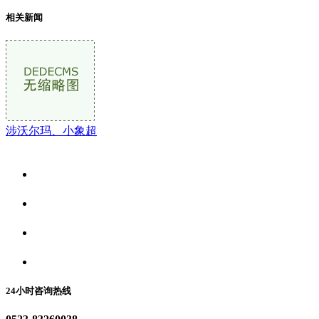
相关新闻
涉沃尔玛、小象超
关于我们
食品安全资讯
食品安全动态
联系我们
24小时咨询热线