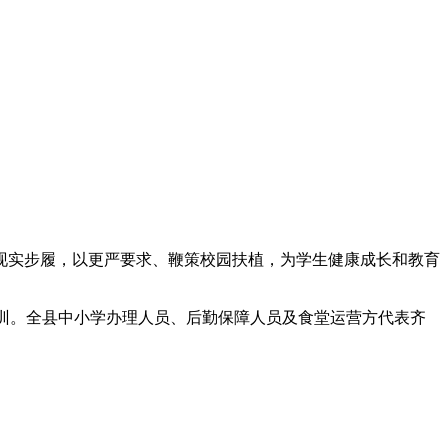
实步履，以更严要求、鞭策校园扶植，为学生健康成长和教育
训。全县中小学办理人员、后勤保障人员及食堂运营方代表齐