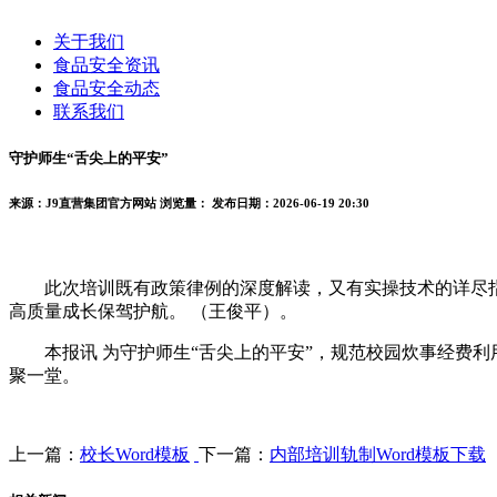
关于我们
食品安全资讯
食品安全动态
联系我们
守护师生“舌尖上的平安”
来源：J9直营集团官方网站
浏览量：
发布日期：2026-06-19 20:30
此次培训既有政策律例的深度解读，又有实操技术的详尽指
高质量成长保驾护航。 （王俊平）。
本报讯 为守护师生“舌尖上的平安”，规范校园炊事经费利
聚一堂。
上一篇：
校长Word模板
下一篇：
内部培训轨制Word模板下载