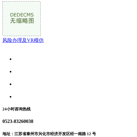
风险办理及VR模仿
关于我们
食品安全资讯
食品安全动态
联系我们
24小时咨询热线
0523-83260038
地址：江苏省泰州市兴化市经济开发区经一南路 12 号