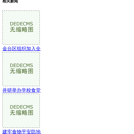
相关新闻
金台区组织加入全
井研举办学校食堂
建牢食物平安防地