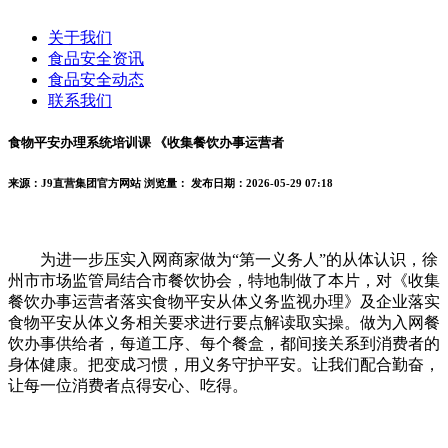
关于我们
食品安全资讯
食品安全动态
联系我们
食物平安办理系统培训课 《收集餐饮办事运营者
来源：J9直营集团官方网站
浏览量：
发布日期：2026-05-29 07:18
为进一步压实入网商家做为“第一义务人”的从体认识，徐
州市市场监管局结合市餐饮协会，特地制做了本片，对《收集
餐饮办事运营者落实食物平安从体义务监视办理》及企业落实
食物平安从体义务相关要求进行要点解读取实操。做为入网餐
饮办事供给者，每道工序、每个餐盒，都间接关系到消费者的
身体健康。把变成习惯，用义务守护平安。让我们配合勤奋，
让每一位消费者点得安心、吃得。