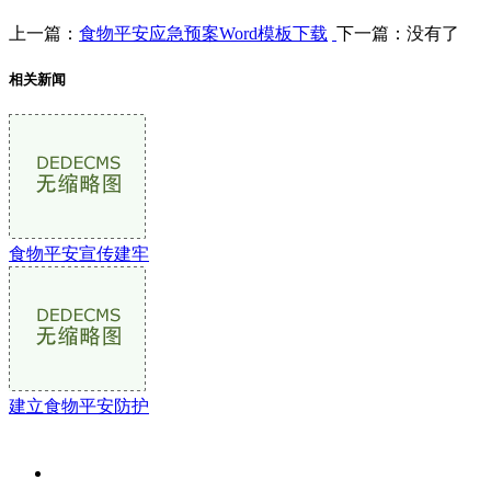
上一篇：
食物平安应急预案Word模板下载
下一篇：没有了
相关新闻
食物平安宣传建牢
建立食物平安防护
关于我们